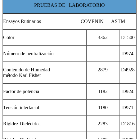
PRUEBAS DE LABORATORIO
Ensayos Rutinarios COVENIN ASTM
Color
3362
D1500
Número de neutralización
D974
Contenido de Humedad
2879
D4928
método Karl Fisher
Factor de potencia
1182
D924
Tensión interfacial
1180
D971
Rigidez Dieléctrica
2283
D1816