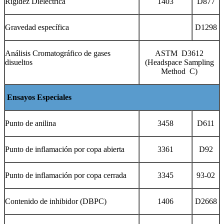
Rigidez Dieléctrica
1403
D877
Gravedad específica
D1298
Análisis Cromatográfico de gases
ASTM D3612
disueltos
(Headspace Sampling
Method C)
Ensayos Especiales
Punto de anilina
3458
D611
Punto de inflamación por copa abierta
3361
D92
Punto de inflamación por copa cerrada
3345
93-02
Contenido de inhibidor (DBPC)
1406
D2668