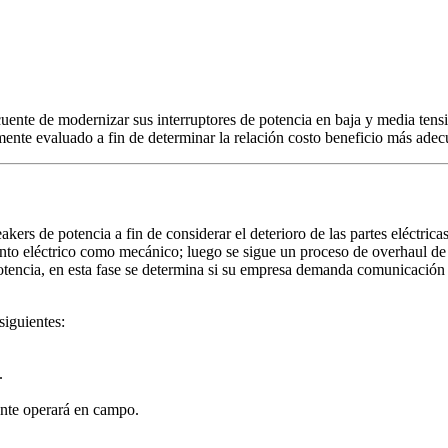
ente de modernizar sus interruptores de potencia en baja y media tensi
mente evaluado a fin de determinar la relación costo beneficio más ade
kers de potencia a fin de considerar el deterioro de las partes eléctric
o eléctrico como mecánico; luego se sigue un proceso de overhaul de to
tencia, en esta fase se determina si su empresa demanda comunicación 
siguientes:
.
ente operará en campo.