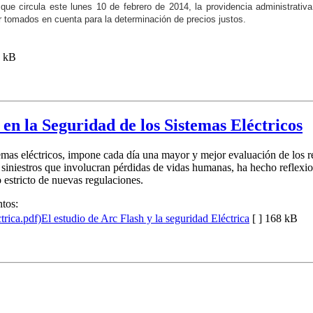
 que circula este lunes 10 de febrero de 2014, la providencia administrativ
 tomados en cuenta para la determinación de precios justos.
 kB
 en la Seguridad de los Sistemas Eléctricos
stemas eléctricos, impone cada día una mayor y mejor evaluación de los 
e siniestros que involucran pérdidas de vidas humanas, ha hecho reflex
estricto de nuevas regulaciones.
tos:
El estudio de Arc Flash y la seguridad Eléctrica
[ ]
168 kB